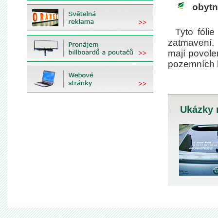
obytn
Tyto fóli
zatmavení. 
mají povole
pozemních 
Ukázky 