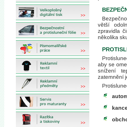
BEZPEČN
Bezpečnost
větší odol
zpravidla č
několika sk
PROTISL
Protislune
aby se omez
snížení te
zatemnění j
Protislune
autom
kance
obch