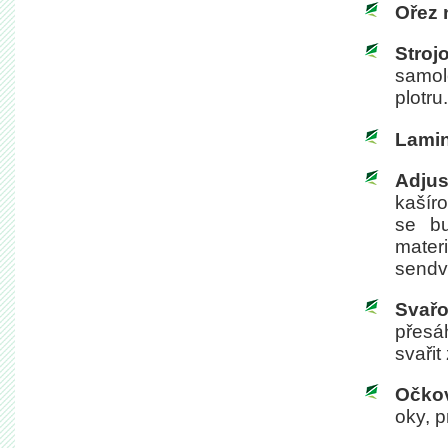
Ořez 
Stroj
samole
plotru.
Lami
Adjus
kašíro
se bu
mater
sendv
Svař
přesáh
svařit
Očko
oky, p