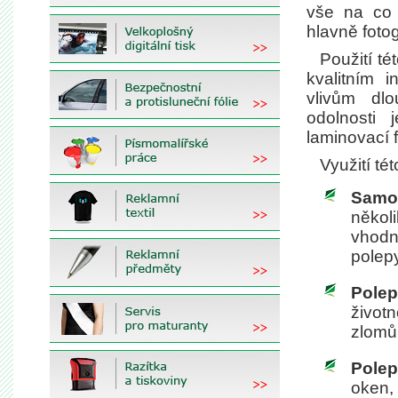
vše na co 
hlavně fotog
Použití té
kvalitním i
vlivům dl
odolnosti
laminovací fó
Využití té
Samol
někol
vhodn
polep
Polep
život
zlomů
Polep
oken,