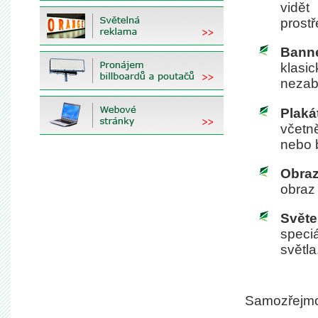
vidě
prostř
Banne
klasic
nezab
Plaká
včetně
nebo b
Obra
obraz
Světe
speci
světla
Samozřejmos